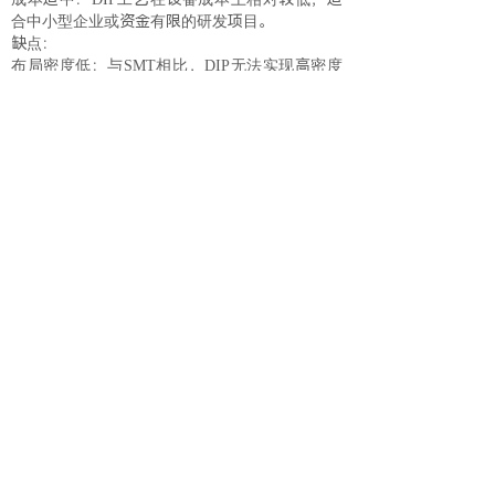
合中小型企业或资金有限的研发项目。
缺点：
布局密度低：与SMT相比，DIP无法实现高密度
组装，可能导致电子产品体积较大、重量较重。
生产效率相对较低：DIP的自动化程度较低，生
产效率可能不如SMT。
对特殊元器件适应性差：对于一些小型化、轻量
化的特殊元器件，DIP可能无法适用。
综上所述，SMT和DIP各有其优缺点，在选择时
需要根据具体的产品设计、生产规模、成本要求
等因素进行综合考虑。
SMT技术提升对开发板开发周期的影响
上一篇：
SMT和表面安装技术之间有什么区别吗
下一篇：
联系唯思源科技
联系我们