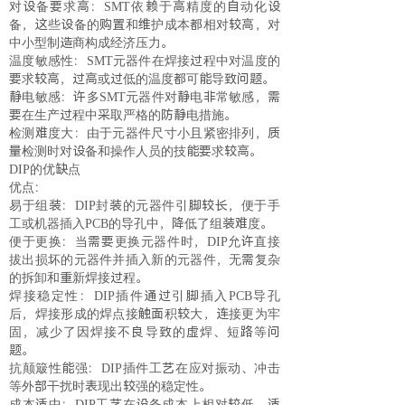
对设备要求高：SMT依赖于高精度的自动化设
备，这些设备的购置和维护成本都相对较高，对
中小型制造商构成经济压力。
温度敏感性：SMT元器件在焊接过程中对温度的
要求较高，过高或过低的温度都可能导致问题。
静电敏感：许多SMT元器件对静电非常敏感，需
要在生产过程中采取严格的防静电措施。
检测难度大：由于元器件尺寸小且紧密排列，质
量检测时对设备和操作人员的技能要求较高。
DIP的优缺点
优点：
易于组装：DIP封装的元器件引脚较长，便于手
工或机器插入PCB的导孔中，降低了组装难度。
便于更换：当需要更换元器件时，DIP允许直接
拔出损坏的元器件并插入新的元器件，无需复杂
的拆卸和重新焊接过程。
焊接稳定性：DIP插件通过引脚插入PCB导孔
后，焊接形成的焊点接触面积较大，连接更为牢
固，减少了因焊接不良导致的虚焊、短路等问
题。
抗颠簸性能强：DIP插件工艺在应对振动、冲击
等外部干扰时表现出较强的稳定性。
成本适中：DIP工艺在设备成本上相对较低，适